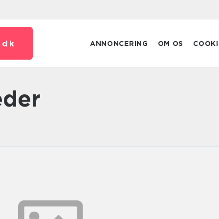
.
dk
ANNONCERING
OM OS
COOKI
eder