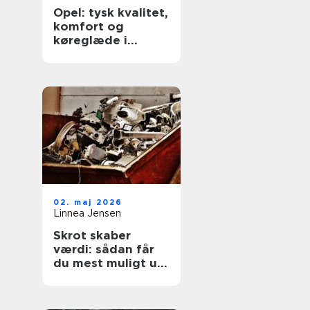
Opel: tysk kvalitet,
komfort og
køreglæde i
hverdagen
02. maj 2026
Linnea Jensen
Skrot skaber
værdi: sådan får
du mest muligt ud
af dine gamle
metaller