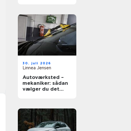
vælger du rigtigt
30. juli 2026
Linnea Jensen
Autoværksted –
mekaniker: sådan
vælger du det
rigtige værksted
til din bil