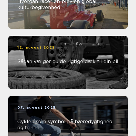
Hvordan racerløb blev en global
kulturbegivenhed
12. august 2025
Sådan vælger du de rigtige dæk til din bil
07. august 2025
Cyklen som symbol på bæredygtighed
og frihed