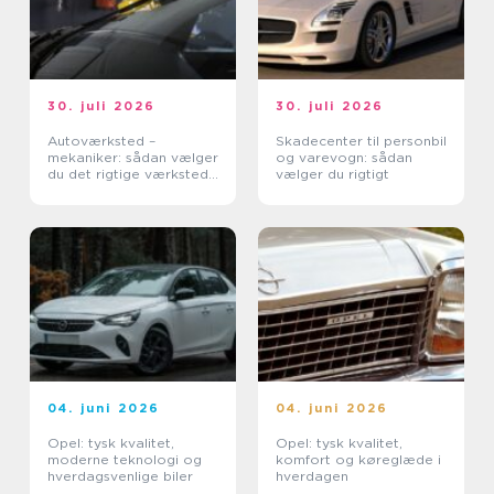
30. juli 2026
30. juli 2026
Autoværksted –
Skadecenter til personbil
mekaniker: sådan vælger
og varevogn: sådan
du det rigtige værksted
vælger du rigtigt
til din bil
04. juni 2026
04. juni 2026
Opel: tysk kvalitet,
Opel: tysk kvalitet,
moderne teknologi og
komfort og køreglæde i
hverdagsvenlige biler
hverdagen