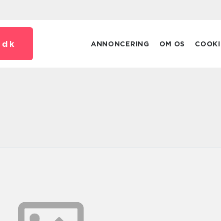
.
dk
ANNONCERING
OM OS
COOKI