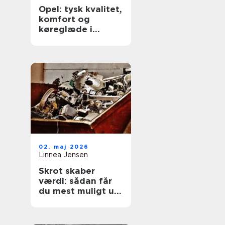
Opel: tysk kvalitet,
komfort og
køreglæde i
hverdagen
02. maj 2026
Linnea Jensen
Skrot skaber
værdi: sådan får
du mest muligt ud
af dine gamle
metaller