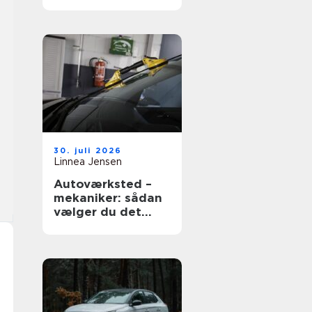
vælger du rigtigt
30. juli 2026
Linnea Jensen
Autoværksted –
mekaniker: sådan
vælger du det
rigtige værksted
til din bil