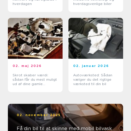
hverdagen
hverdagsvenlige biler
02. maj 2026
02. januar 2026
Skrot skaber værdi:
Autoværksted: Sådan
sådan får du mest muligt
vælger du det rigtige
ud af dine gamle
værksted til din bil
metaller
02. november 2025
Få din bil til at skinne med mobil bilvask