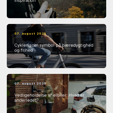
inspiration
07. august 2025
Cyklen som symbol på bæredygtighed
og frihed
07. august 2025
Vedligeholdelse af elbiler: Hvad er
anderledes?