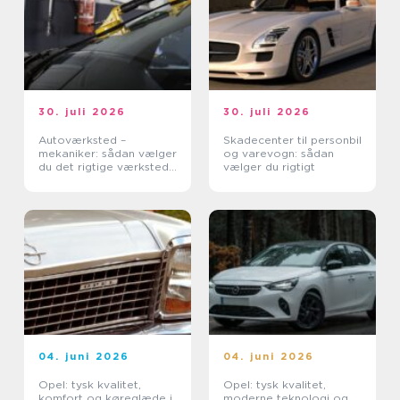
30. juli 2026
30. juli 2026
Autoværksted –
Skadecenter til personbil
mekaniker: sådan vælger
og varevogn: sådan
du det rigtige værksted
vælger du rigtigt
til din bil
04. juni 2026
04. juni 2026
Opel: tysk kvalitet,
Opel: tysk kvalitet,
komfort og køreglæde i
moderne teknologi og