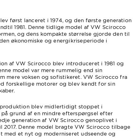
ev først lanceret i 1974, og den første generation
indtil 1981. Denne tidlige model af VW Scirocco
ormen, og dens kompakte størrelse gjorde den til
den økonomiske og energikriseperiode i
ion af VW Scirocco blev introduceret i 1981 og
Denne model var mere rummelig end sin
m mere voksen og sofistikeret. VW Scirocco fra
ed forskellige motorer og blev kendt for sin
kaber.
produktion blev midlertidigt stoppet i
 på grund af en mindre efterspørgsel efter
edje generation af VW Scirocco genoplivet i
l 2017. Denne model bragte VW Scirocco tilbage
itet med et nyt og moderniseret udseende og