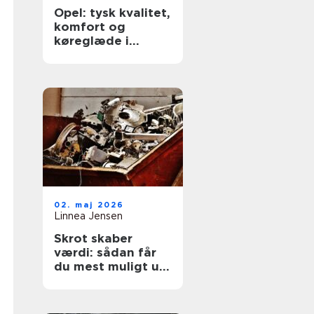
Opel: tysk kvalitet,
komfort og
køreglæde i
hverdagen
02. maj 2026
Linnea Jensen
Skrot skaber
værdi: sådan får
du mest muligt ud
af dine gamle
metaller