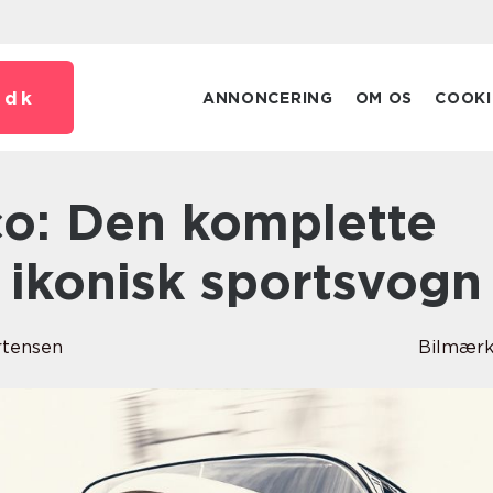
.
dk
ANNONCERING
OM OS
COOKI
n ikonisk sportsvogn
rtensen
Bilmærk