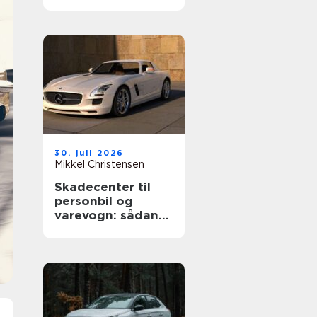
rigtige værksted
til din bil
30. juli 2026
Mikkel Christensen
Skadecenter til
personbil og
varevogn: sådan
vælger du rigtigt