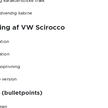
 karakteristiske træk
indvendig kabine
ling af VW Scirocco
ation
ation
noplivning
 version
 (bulletpoints)
rmen