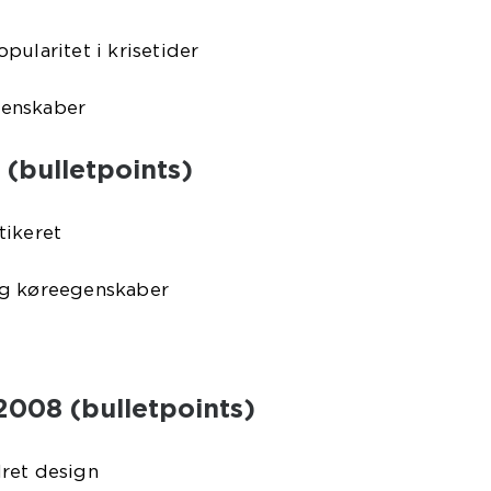
pularitet i krisetider
genskaber
(bulletpoints)
tikeret
og køreegenskaber
2008 (bulletpoints)
ret design