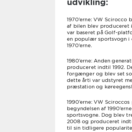
udvikling:
1970’erne: VW Scirocco bl
af bilen blev produceret 
var baseret på Golf-platf
en populær sportsvogn i 
1970’erne.
1980’erne: Anden generat
produceret indtil 1992. 
forgænger og blev set so
dette årti var udstyret m
præstation og køreegens
1990’erne: VW Sciroccos 
begyndelsen af 1990’erne
sportsvogne. Dog blev tr
2008 og produceret indti
til sin tidligere popular