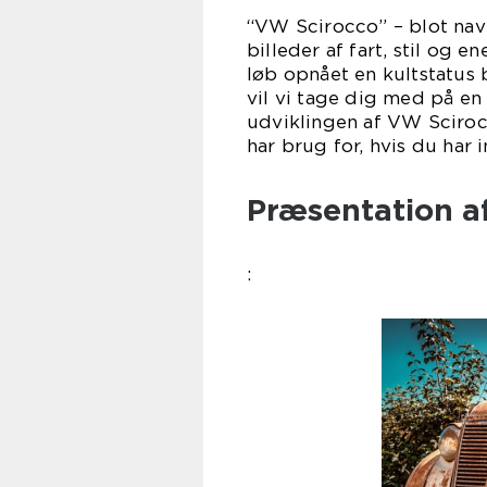
“VW Scirocco” – blot nav
billeder af fart, stil og 
løb opnået en kultstatus b
vil vi tage dig med på e
udviklingen af VW Sciroc
har brug for, hvis du har 
Præsentation a
: