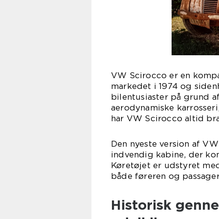
VW Scirocco er en kompak
markedet i 1974 og siden
bilentusiaster på grund af
aerodynamiske karrosseri,
har VW Scirocco altid br
Den nyeste version af VW
indvendig kabine, der k
Køretøjet er udstyret med
både føreren og passager
Historisk genn