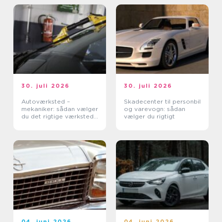
30. juli 2026
30. juli 2026
Autoværksted –
Skadecenter til personbil
mekaniker: sådan vælger
og varevogn: sådan
du det rigtige værksted
vælger du rigtigt
til din bil
04. juni 2026
04. juni 2026