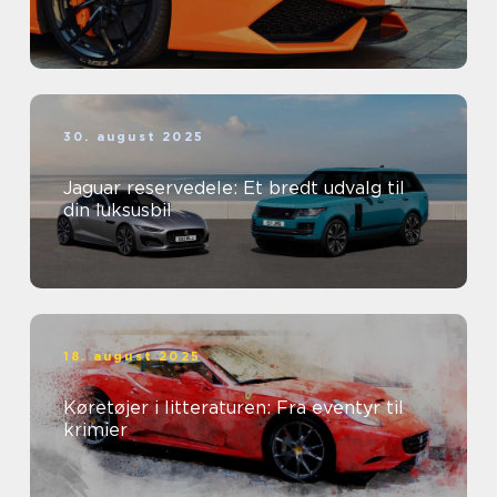
30. august 2025
Jaguar reservedele: Et bredt udvalg til
din luksusbil
18. august 2025
Køretøjer i litteraturen: Fra eventyr til
krimier