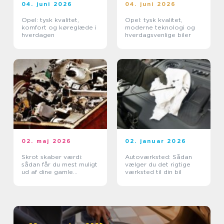
04. juni 2026
04. juni 2026
Opel: tysk kvalitet,
Opel: tysk kvalitet,
komfort og køreglæde i
moderne teknologi og
hverdagen
hverdagsvenlige biler
02. maj 2026
02. januar 2026
Skrot skaber værdi:
Autoværksted: Sådan
sådan får du mest muligt
vælger du det rigtige
ud af dine gamle
værksted til din bil
metaller