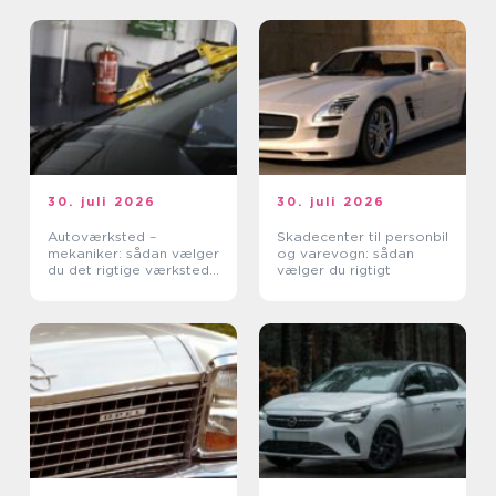
30. juli 2026
30. juli 2026
Autoværksted –
Skadecenter til personbil
mekaniker: sådan vælger
og varevogn: sådan
du det rigtige værksted
vælger du rigtigt
til din bil