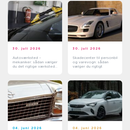
30. juli 2026
30. juli 2026
Autoværksted –
Skadecenter til personbil
mekaniker: sådan vælger
og varevogn: sådan
du det rigtige værksted
vælger du rigtigt
til din bil
04. juni 2026
04. juni 2026