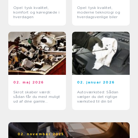
Opel: tysk kvalitet,
Opel: tysk kvalitet,
komfort og køreglæde i
moderne teknologi og
hverdagen
hverdagsvenlige biler
02. maj 2026
02. januar 2026
Skrot skaber værdi:
Autoværksted: Sådan
sådan får du mest muligt
vælger du det rigtige
ud af dine gamle
værksted til din bil
metaller
02. november 2025