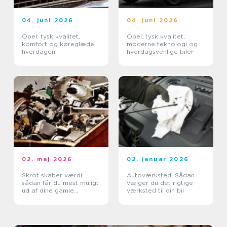
04. juni 2026
04. juni 2026
Opel: tysk kvalitet,
Opel: tysk kvalitet,
komfort og køreglæde i
moderne teknologi og
hverdagen
hverdagsvenlige biler
02. maj 2026
02. januar 2026
Skrot skaber værdi:
Autoværksted: Sådan
sådan får du mest muligt
vælger du det rigtige
ud af dine gamle
værksted til din bil
metaller