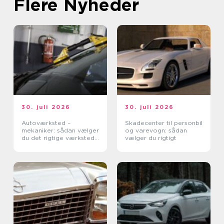
Flere Nyheder
30. juli 2026
30. juli 2026
Autoværksted –
Skadecenter til personbil
mekaniker: sådan vælger
og varevogn: sådan
du det rigtige værksted
vælger du rigtigt
til din bil