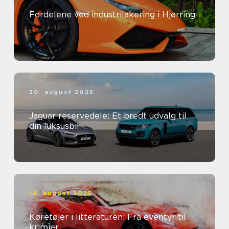
Fordelene ved industrilakering i Hjørring
30. august 2025
Jaguar reservedele: Et bredt udvalg til
din luksusbil
18. august 2025
Køretøjer i litteraturen: Fra eventyr til
krimier