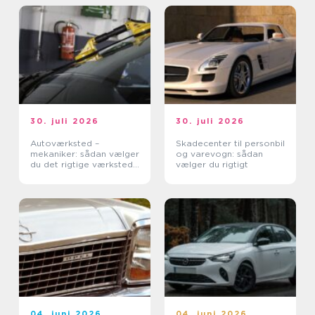
30. juli 2026
30. juli 2026
Autoværksted –
Skadecenter til personbil
mekaniker: sådan vælger
og varevogn: sådan
du det rigtige værksted
vælger du rigtigt
til din bil
04. juni 2026
04. juni 2026