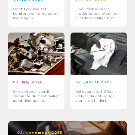
Opel: tysk kvalitet,
Opel: tysk kvalitet,
komfort og køreglæde i
moderne teknologi og
hverdagen
hverdagsvenlige biler
02. maj 2026
02. januar 2026
Skrot skaber værdi:
Autoværksted: Sådan
sådan får du mest muligt
vælger du det rigtige
ud af dine gamle
værksted til din bil
metaller
02. november 2025