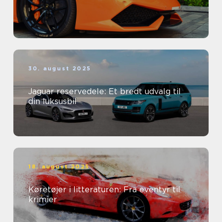
30. august 2025
Jaguar reservedele: Et bredt udvalg til
din luksusbil
18. august 2025
Køretøjer i litteraturen: Fra eventyr til
krimier