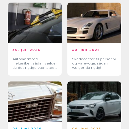
30. juli 2026
30. juli 2026
Autoværksted –
Skadecenter til personbil
mekaniker: sådan vælger
og varevogn: sådan
du det rigtige værksted
vælger du rigtigt
til din bil
04. juni 2026
04. juni 2026