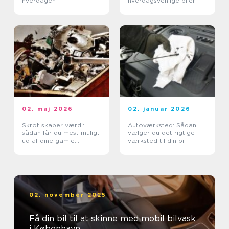
hverdagen
hverdagsvenlige biler
02. maj 2026
02. januar 2026
Skrot skaber værdi:
Autoværksted: Sådan
sådan får du mest muligt
vælger du det rigtige
ud af dine gamle
værksted til din bil
metaller
02. november 2025
Få din bil til at skinne med mobil bilvask
i København