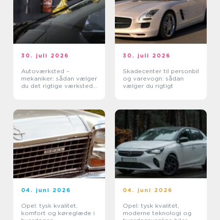
30. juli 2026
30. juli 2026
Autoværksted –
Skadecenter til personbil
mekaniker: sådan vælger
og varevogn: sådan
du det rigtige værksted
vælger du rigtigt
til din bil
04. juni 2026
04. juni 2026
Opel: tysk kvalitet,
Opel: tysk kvalitet,
komfort og køreglæde i
moderne teknologi og