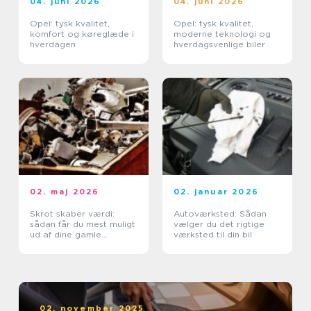
04. juni 2026
04. juni 2026
Opel: tysk kvalitet,
Opel: tysk kvalitet,
komfort og køreglæde i
moderne teknologi og
hverdagen
hverdagsvenlige biler
02. maj 2026
02. januar 2026
Skrot skaber værdi:
Autoværksted: Sådan
sådan får du mest muligt
vælger du det rigtige
ud af dine gamle
værksted til din bil
metaller
02. november 2025