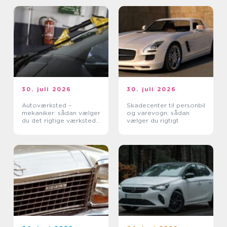
30. juli 2026
30. juli 2026
Autoværksted –
Skadecenter til personbil
mekaniker: sådan vælger
og varevogn: sådan
du det rigtige værksted
vælger du rigtigt
til din bil