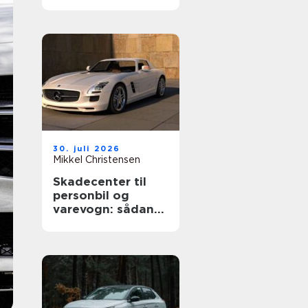
rigtige værksted
til din bil
30. juli 2026
Mikkel Christensen
Skadecenter til
personbil og
varevogn: sådan
vælger du rigtigt