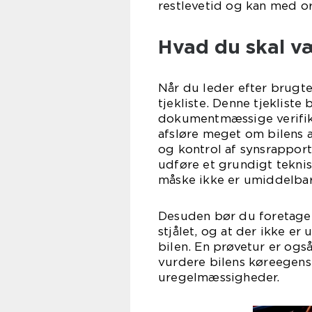
restlevetid og kan med or
Hvad du skal 
Når du leder efter brugte 
tjekliste. Denne tjeklist
dokumentmæssige verifika
afsløre meget om bilens a
og kontrol af synsrappor
udføre et grundigt teknis
måske ikke er umiddelbar
Desuden bør du foretage e
stjålet, og at der ikke er 
bilen. En prøvetur er ogs
vurdere bilens køreegens
uregelmæssigheder.