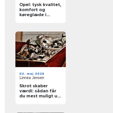
Opel: tysk kvalitet,
komfort og
køreglæde i
hverdagen
02. maj 2026
Linnea Jensen
Skrot skaber
værdi: sådan får
du mest muligt ud
af dine gamle
metaller