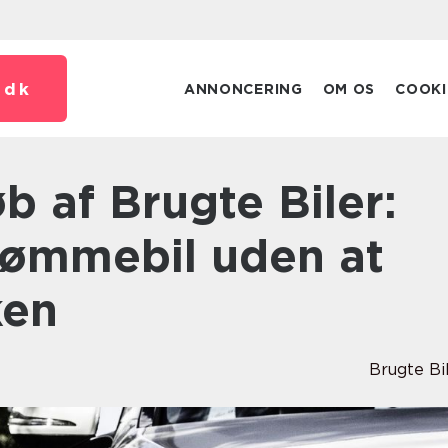
.
dk
ANNONCERING
OM OS
COOKI
rømmebil uden at
ken
Brugte Bi