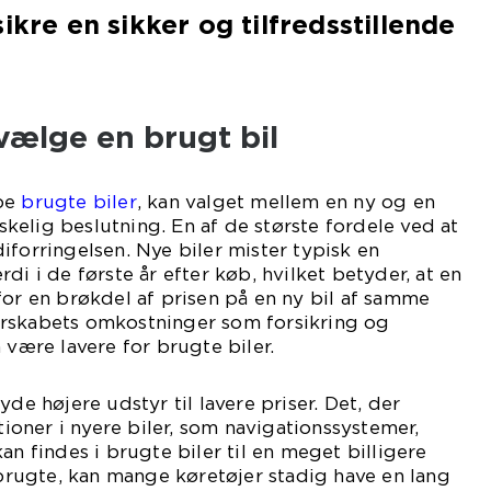
ikre en sikker og tilfredsstillende
vælge en brugt bil
øbe
brugte biler
, kan valget mellem en ny og en
elig beslutning. En af de største fordele ved at
iforringelsen. Nye biler mister typisk en
di i de første år efter køb, hvilket betyder, at en
for en brøkdel af prisen på en ny bil af samme
rskabets omkostninger som forsikring og
 være lavere for brugte biler.
yde højere udstyr til lavere priser. Det, der
oner i nyere biler, som navigationssystemer,
an findes i brugte biler til en meget billigere
r brugte, kan mange køretøjer stadig have en lang