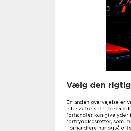
Vælg den rigti
En anden overvejelse er v
eller autoriseret forhand
forhandler kan give yder
fortrydelsesretter, som mu
Forhandlere har også ofte