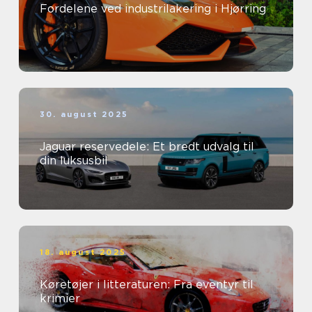
Fordelene ved industrilakering i Hjørring
30. august 2025
Jaguar reservedele: Et bredt udvalg til
din luksusbil
18. august 2025
Køretøjer i litteraturen: Fra eventyr til
krimier