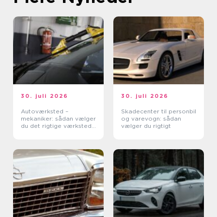
30. juli 2026
30. juli 2026
Autoværksted –
Skadecenter til personbil
mekaniker: sådan vælger
og varevogn: sådan
du det rigtige værksted
vælger du rigtigt
til din bil