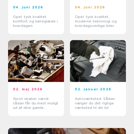
04. juni 2026
04. juni 2026
Opel: tysk kvalitet,
Opel: tysk kvalitet,
komfort og køreglæde i
moderne teknologi og
hverdagen
hverdagsvenlige biler
02. maj 2026
02. januar 2026
Skrot skaber værdi:
Autoværksted: Sådan
sådan får du mest muligt
vælger du det rigtige
ud af dine gamle
værksted til din bil
metaller