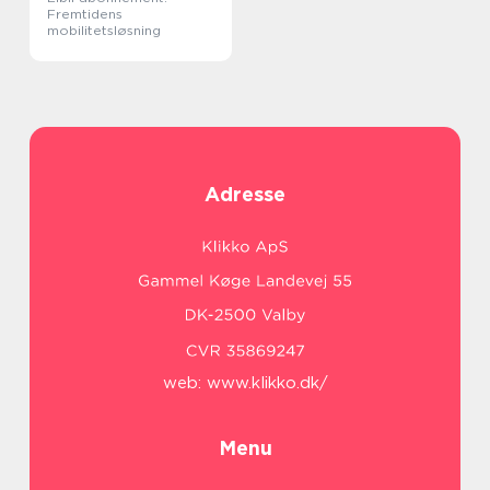
Fremtidens
mobilitetsløsning
Adresse
web:
www.klikko.dk/
Menu