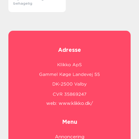
behagelig
Adresse
web:
www.klikko.dk/
Menu
Annoncering