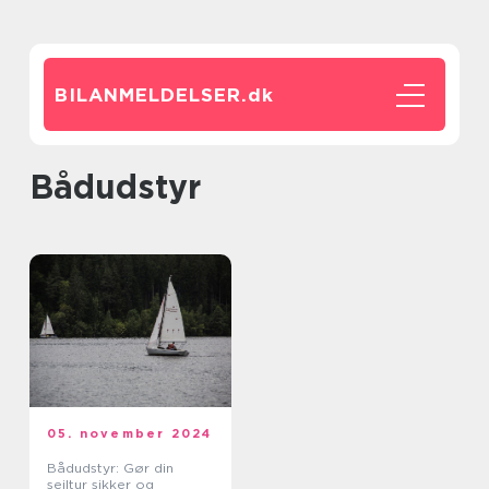
BILANMELDELSER.
dk
bådudstyr
05. november 2024
Bådudstyr: Gør din
sejltur sikker og